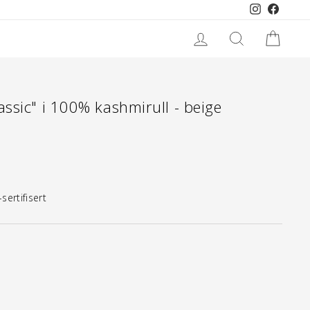
Instagram
Faceboo
LOGG INN
SØK
HAN
ssic" i 100% kashmirull - beige
ertifisert