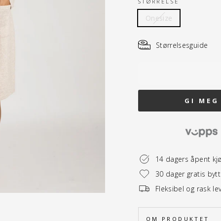
STØRRELSE
Onesize
Størrelsesguide
GI MEG
14 dagers åpent kj
30 dager gratis byt
Fleksibel og rask le
OM PRODUKTET