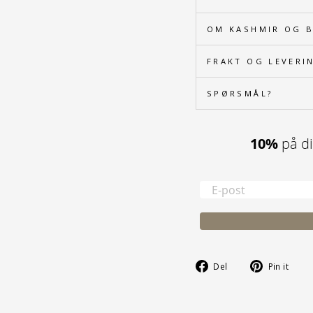
OM KASHMIR OG 
FRAKT OG LEVERI
SPØRSMÅL?
10%
på din
Del
Pin
Del
Pin it
på
på
Facebook
Pin