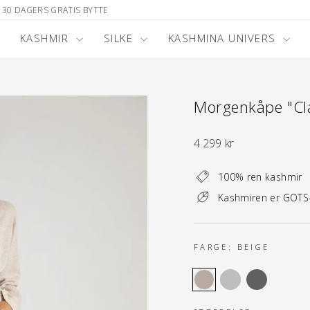
30 DAGERS GRATIS BYTTE
KASHMIR
SILKE
KASHMINA UNIVERS
Morgenkåpe "Cla
Normal
4.299 kr
pris
100% ren kashmir
Kashmiren er GOTS-s
FARGE:
BEIGE