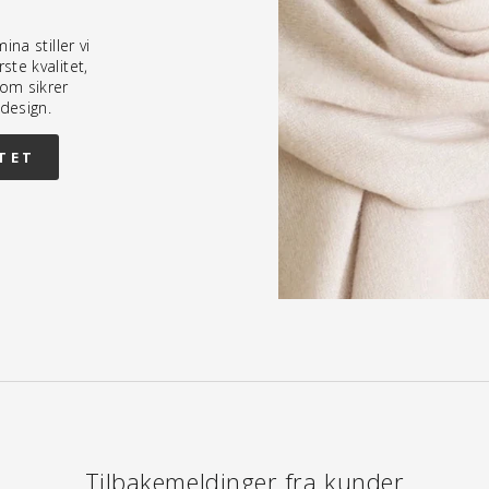
na stiller vi
te kvalitet,
om sikrer
 design.
TET
Tilbakemeldinger fra kunder