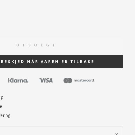
U T S O L G T
 BESKJED NÅR VAREN ER TILBAKE
øp
te
vering