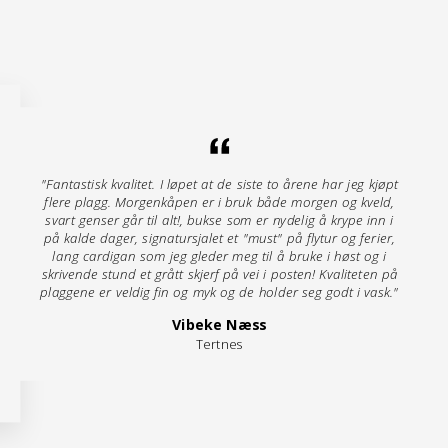
"Fantastisk kvalitet. I løpet at de siste to årene har jeg kjøpt
flere plagg. Morgenkåpen er i bruk både morgen og kveld,
svart genser går til alt!, bukse som er nydelig å krype inn i
på kalde dager, signatursjalet et "must" på flytur og ferier,
lang cardigan som jeg gleder meg til å bruke i høst og i
skrivende stund et grått skjerf på vei i posten! Kvaliteten på
plaggene er veldig fin og myk og de holder seg godt i vask."
Vibeke Næss
Tertnes