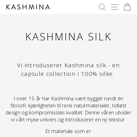
Skip
SØK
NAVIG
H
to
content
KASHMINA SILK
Vi introduserer Kashmina silk - en
capsule collection i 100% silke.
I over 15 år har Kashmina vært bygget rundt én
filosofi: kjærligheten til rene naturmaterialer, tidløst
design og kompromissløs kvalitet. Denne våren utvider
vi vårt myke univers og introduserer en ny tekstur.
Et materiale som er: