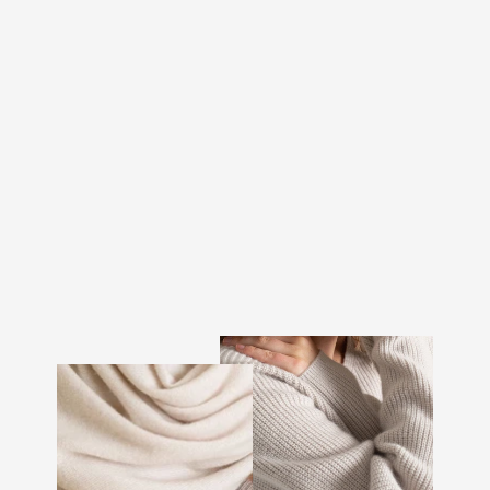
FLORLETT
KASHMIRSKJERF
"FLOW" - SORT
2.599 kr