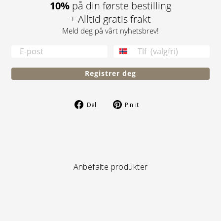
10%
på din første bestilling
+ Alltid gratis frakt
Meld deg på vårt nyhetsbrev!
TELEFONNUMMER
Registrer deg
Del
Pin
Del
Pin it
på
på
Facebook
Pinterest
Anbefalte produkter