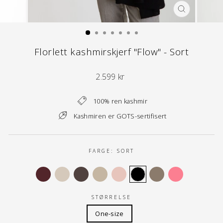
LUKK
(ESC)
Florlett kashmirskjerf "Flow" - Sort
Normal
2.599 kr
pris
100% ren kashmir
Kashmiren er GOTS-sertifisert
FARGE:
SORT
STØRRELSE
One-size