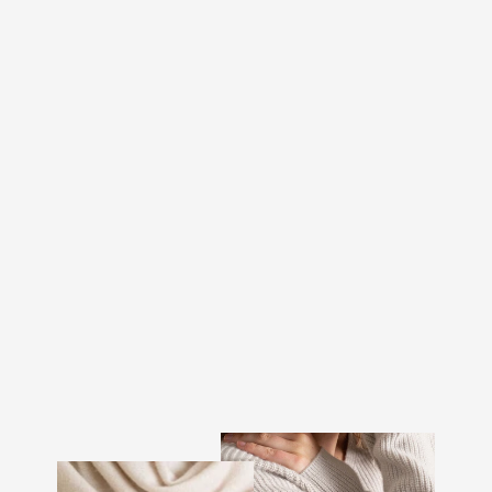
KASHMIRGENSER MED
HØY HALS "MILANO" -
HVIT
3.799 kr