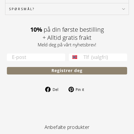
SPØRSMÅL?
10%
på din første bestilling
+ Alltid gratis frakt
Meld deg på vårt nyhetsbrev!
TELEFONNUMMER
Registrer deg
Del
Pin
Del
Pin it
på
på
Facebook
Pinterest
Anbefalte produkter