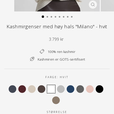
LUKK
(ESC)
Kashmirgenser med høy hals "Milano" - hvit
Normal
3.799 kr
pris
100% ren kashmir
Kashmiren er GOTS-sertifisert
FARGE:
HVIT
STØRRELSE