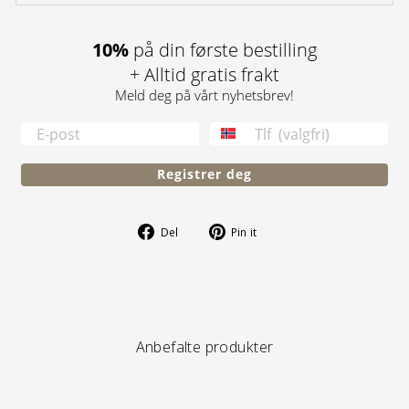
10%
på din første bestilling
+ Alltid gratis frakt
Meld deg på vårt nyhetsbrev!
TELEFONNUMMER
Registrer deg
Del
Pin
Del
Pin it
på
på
Facebook
Pinterest
Anbefalte produkter