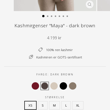
LUKK
(ESC)
Kashmirgenser "Maya" - dark brown
Normal
4.199 kr
pris
100% ren kashmir
Kashmiren er GOTS-sertifisert
FARGE:
DARK BROWN
STØRRELSE
XS
S
M
L
XL