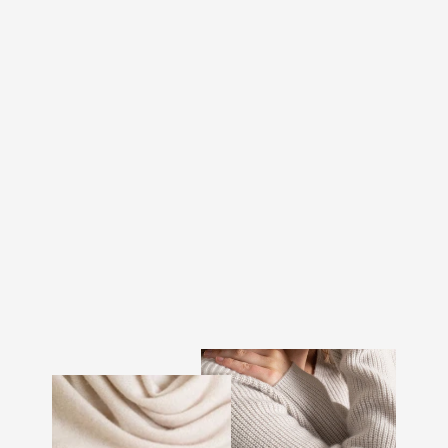
KASHMIRGENSER
"MAYA" - DARK
BROWN
4.199 kr