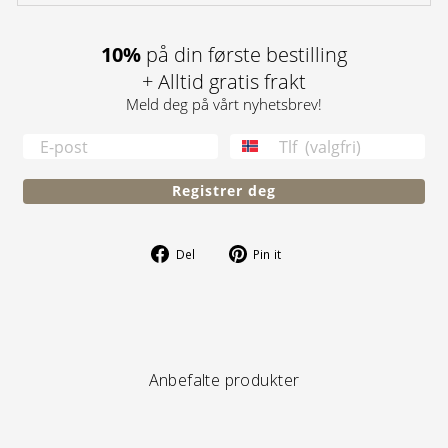
10%
på din første bestilling
+ Alltid gratis frakt
Meld deg på vårt nyhetsbrev!
TELEFONNUMMER
Registrer deg
Del
Pin
Del
Pin it
på
på
Facebook
Pinterest
Anbefalte produkter
S A L G