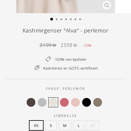
LUKK
(ESC)
Kashmirgenser "Alva" - perlemor
Normal
Tilbuds
3.199 kr
2.559 kr
- 20%
pris
pris
100% ren kashmir
Kashmiren er GOTS-sertifisert
FARGE:
PERLEMOR
STØRRELSE
XS
S
M
L
XL