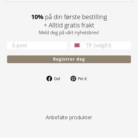
10%
på din første bestilling
+ Alltid gratis frakt
Meld deg på vårt nyhetsbrev!
TELEFONNUMMER
Registrer deg
Del
Pin
Del
Pin it
på
på
Facebook
Pinterest
Anbefalte produkter