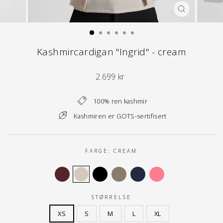
LUKK
(ESC)
Kashmircardigan "Ingrid" - cream
Normal
2.699 kr
pris
100% ren kashmir
Kashmiren er GOTS-sertifisert
FARGE:
CREAM
STØRRELSE
XS
S
M
L
XL