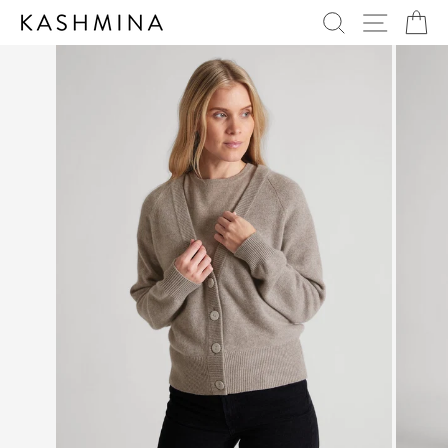
Skip
SØK
NAVIG
H
to
content