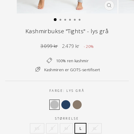
LUKK
(ESC)
Kashmirbukse "Tights" - lys grå
Normal
Tilbuds
3.099 kr
2.479 kr
- 20%
pris
pris
100% ren kashmir
Kashmiren er GOTS-sertifisert
FARGE:
LYS GRÅ
STØRRELSE
XS
S
M
L
XL