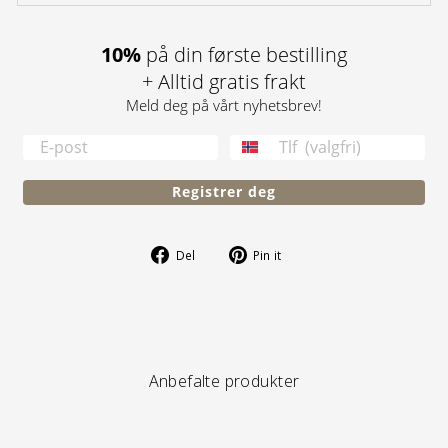
10%
på din første bestilling
+ Alltid gratis frakt
Meld deg på vårt nyhetsbrev!
TELEFONNUMMER
Registrer deg
Del
Pin
Del
Pin it
på
på
Facebook
Pinterest
Anbefalte produkter
S A L G